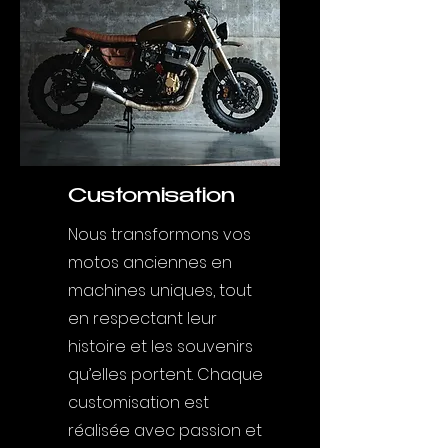
Customisation
Nous transformons vos
motos anciennes en
machines uniques, tout
en respectant leur
histoire et les souvenirs
qu’elles portent. Chaque
customisation est
réalisée avec passion et