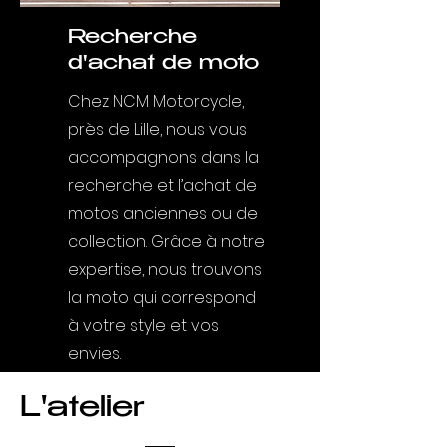
Recherche
d'achat de moto
Chez NCM Motorcycle,
près de Lille, nous vous
accompagnons dans la
recherche et l’achat de
motos anciennes ou de
collection. Grâce à notre
expertise, nous trouvons
la moto qui correspond
à votre style et vos
envies.
L'atelier