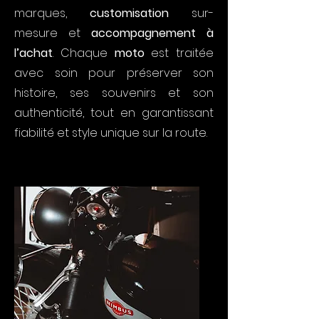
marques,
customisation
sur-
mesure et
accompagnement à
l’achat
. Chaque
moto
est traitée
avec soin pour préserver son
histoire, ses souvenirs et son
authenticité, tout en garantissant
fiabilité et style unique sur la route.