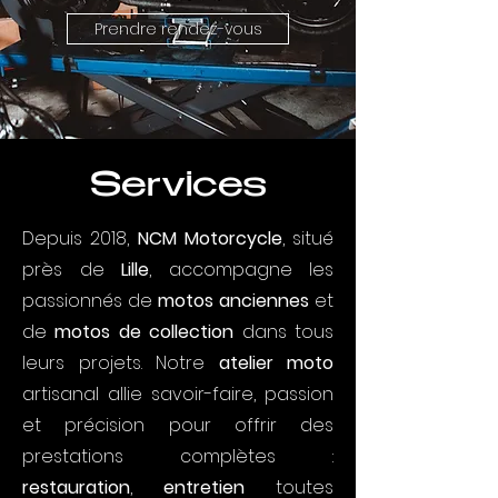
Prendre rendez-vous
Services
Depuis 2018,
NCM Motorcycle
, situé
près de
Lille
, accompagne les
passionnés de
motos anciennes
et
de
motos de collection
dans tous
leurs projets. Notre
atelier moto
artisanal allie savoir-faire, passion
et précision pour offrir des
prestations complètes :
restauration
,
entretien
toutes