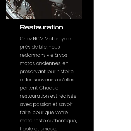
Restauration
Chez NCM Motorcycle,
près de Lille, nous
redonnons vie à vos
motos anciennes, en
préservant leur histoire
et les souvenirs qu’elles
portent. Chaque
restauration est réalisée
avec passion et savoir-
faire, pour que votre
moto reste authentique,
fiable et unique.