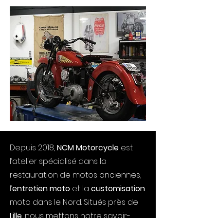
Depuis 2018,
NCM Motorcycle
est
l’atelier spécialisé dans la
restauration de motos anciennes,
l’
entretien moto
et la
customisation
moto dans le Nord. Situés près de
Lille
, nous mettons notre savoir-