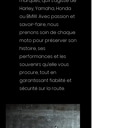
marques, qu’il s’agisse de
Harley, Yamaha, Honda
ou BMW. Avec passion et
savoir-faire, nous
prenons soin de chaque
moto pour préserver son
histoire, ses
performances et les
souvenirs qu’elle vous
procure, tout en
garantissant fiabilité et
sécurité sur la route.