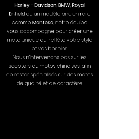
Harley - Davidson
,
BMW
,
Royal
Enfield
ou un modèle ancien rare
comme
Montesa
, notre équipe
vous accompagne pour créer une
moto unique qui reflète votre style
et vos besoins.
Nous n’intervenons pas sur les
scooters ou motos chinoises, afin
de rester spécialisés sur des motos
de qualité et de caractère.