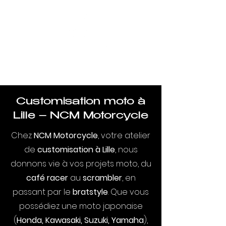
Customisation moto à
Lille – NCM Motorcycle
Chez
NCM Motorcycle
, votre atelier
de
customisation à Lille
, nous
donnons vie à vos projets moto, du
café racer
au
scrambler
, en
passant par le
bratstyle
. Que vous
possédiez une moto japonaise
(
Honda, Kawasaki, Suzuki, Yamaha
),